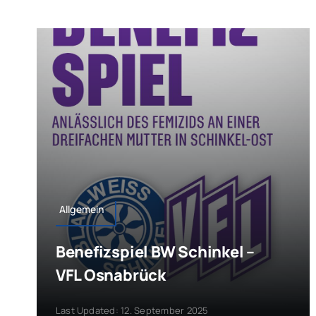
Allgemein
Benefizspiel BW Schinkel –
VFL Osnabrück
Last Updated: 12. September 2025