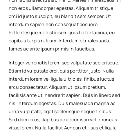
non facilisis lectus lacinia id. Aenean malesuada mi
non eros ullamcorper egestas. Aliquam tristique
orci id justo suscipit, eu blandit sem semper. Ut
interdum sapien non consequat posuere.
Pellentesque molestie sem quis tortor lacinia, eu
dapibus turpis rutrum. Interdum et malesuada
fames ac ante ipsum primis in faucibus.
Integer venenatis lorem sed vulputate scelerisque.
Etiam id vulputate orci, quis porttitor justo. Nulla
interdum lorem vel ligula ultricies, finibus luctus
arcu consectetur. Aliquam ut ipsum pretium,
facilisis ante ut, hendrerit sapien. Duis in libero sed
nisi interdum egestas. Duis malesuada magna ac
urna vulputate, eget scelerisque neque finibus.
Sed diam eros, dapibus ac accumsan vel, rhoncus
vitae lorem. Nulla facilisi. Aenean et risus et ligula